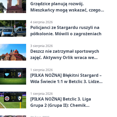
Grzędzice planują rozwój.
Mieszkańcy mogą wskazać, czego
potrzebuje wieś
4 sierpnia 2026
Policjanci ze Stargardu ruszyli na
półkolonie. Mówili o zagrożeniach
3 sierpnia 2026
Deszcz nie zatrzymał sportowych
zajęć. Aktywny Orlik wraca we
wrześniu
1 sierpnia 2026
[PIŁKA NOŻNA] Błękitni Stargard –
Wda Świecie 1:1 w Betclic 3. Lidze
Grupa 2 (Grupa II)
1 sierpnia 2026
[PIŁKA NOŻNA] Betclic 3. Liga
Grupa 2 (Grupa II): Chemik
Bydgoszcz – Polski Cukier Kluczevia