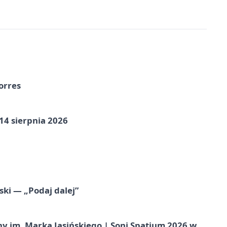
orres
14 sierpnia 2026
ski — „Podaj dalej”
 im. Marka Jasińskiego | Soni Spatium 2026 w