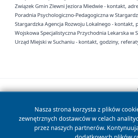
Związek Gmin Zlewni Jeziora Miedwie - kontakt, adres
Poradnia Psychologiczno-Pedagogiczna w Stargardzie 
Stargardzka Agencja Rozwoju Lokalnego - kontakt, p
Wojskowa Specjalistyczna Przychodnia Lekarska w Sta
Urząd Miejski w Suchaniu - kontakt, godziny, refera
Nasza strona korzysta z plików cooki
zewnętrznych dostawców w celach anality
przez naszych partnerów. Kontynuując
dodatkowych plików c