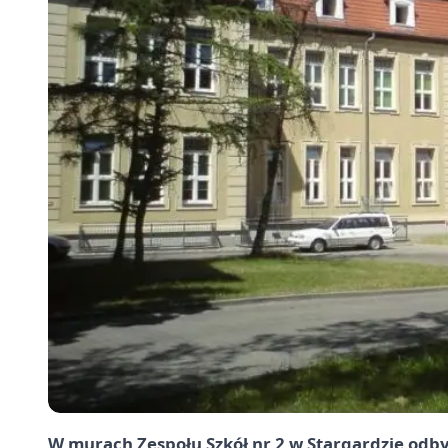
W murach
Zespołu Szkół nr 2
w
Stargardzie
odbył