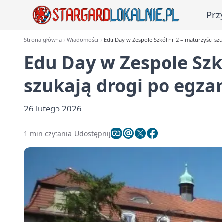
Prz
Strona główna
Wiadomości
Edu Day w Zespole Szkół nr 2 – maturzyści sz
Edu Day w Zespole Szk
szukają drogi po egza
26 lutego 2026
1 min czytania
Udostępnij