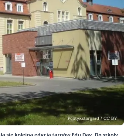
a się kolejna edycja targów
Edu Day
. Do szkoły