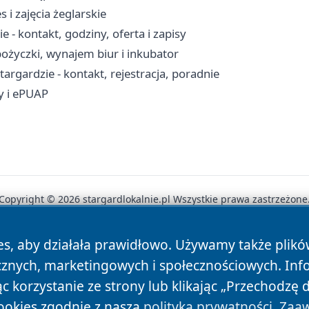
 i zajęcia żeglarskie
- kontakt, godziny, oferta i zapisy
ożyczki, wynajem biur i inkubator
rgardzie - kontakt, rejestracja, poradnie
ty i ePUAP
Copyright © 2026 stargardlokalnie.pl Wszystkie prawa zastrzeżone
es, aby działała prawidłowo. Używamy także plik
News
Autorzy
Polityka Prywatności
Polityka Cookie
cznych, marketingowych i społecznościowych. Inf
 korzystanie ze strony lub klikając „Przechodzę 
ookies zgodnie z naszą
polityką prywatności
.
Zaaw