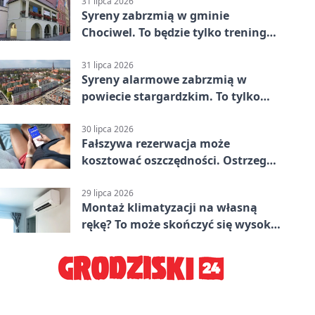
Stargard 3:3
31 lipca 2026
Syreny zabrzmią w gminie
Chociwel. To będzie tylko trening
systemu alarmowego
31 lipca 2026
Syreny alarmowe zabrzmią w
powiecie stargardzkim. To tylko
trening
30 lipca 2026
Fałszywa rezerwacja może
kosztować oszczędności. Ostrzega
policja ze Stargardu
29 lipca 2026
Montaż klimatyzacji na własną
rękę? To może skończyć się wysoką
karą