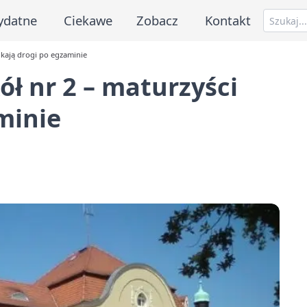
ydatne
Ciekawe
Zobacz
Kontakt
ukają drogi po egzaminie
ół nr 2 – maturzyści
minie