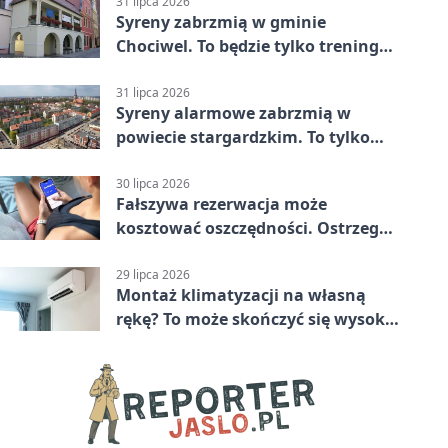
Stargard 3:3
31 lipca 2026
Syreny zabrzmią w gminie
Chociwel. To będzie tylko trening
systemu alarmowego
31 lipca 2026
Syreny alarmowe zabrzmią w
powiecie stargardzkim. To tylko
trening
30 lipca 2026
Fałszywa rezerwacja może
kosztować oszczędności. Ostrzega
policja ze Stargardu
29 lipca 2026
Montaż klimatyzacji na własną
rękę? To może skończyć się wysoką
karą