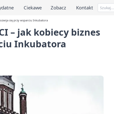
ydatne
Ciekawe
Zobacz
Kontakt
rozwija się przy wsparciu Inkubatora
I – jak kobiecy biznes
rciu Inkubatora