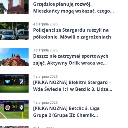
Grzędzice planują rozwój.
Mieszkańcy mogą wskazać, czego
potrzebuje wieś
4 sierpnia 2026
Policjanci ze Stargardu ruszyli na
półkolonie. Mówili o zagrożeniach
3 sierpnia 2026
Deszcz nie zatrzymał sportowych
zajęć. Aktywny Orlik wraca we
wrześniu
1 sierpnia 2026
[PIŁKA NOŻNA] Błękitni Stargard –
Wda Świecie 1:1 w Betclic 3. Lidze
Grupa 2 (Grupa II)
1 sierpnia 2026
[PIŁKA NOŻNA] Betclic 3. Liga
Grupa 2 (Grupa II): Chemik
Bydgoszcz – Polski Cukier Kluczevia