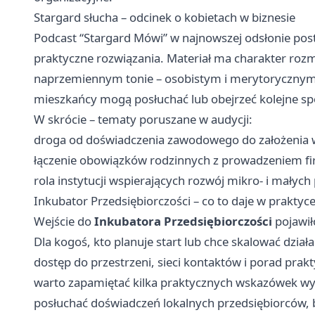
Stargard słucha – odcinek o kobietach w biznesie
Podcast “Stargard Mówi” w najnowszej odsłonie pos
praktyczne rozwiązania. Materiał ma charakter roz
naprzemiennym tonie – osobistym i merytorycznym.
mieszkańcy mogą posłuchać lub obejrzeć kolejne spo
W skrócie – tematy poruszane w audycji:
droga od doświadczenia zawodowego do założenia w
łączenie obowiązków rodzinnych z prowadzeniem fi
rola instytucji wspierających rozwój mikro- i małych
Inkubator Przedsiębiorczości – co to daje w praktyc
Wejście do
Inkubatora Przedsiębiorczości
pojawił
Dla kogoś, kto planuje start lub chce skalować dzia
dostęp do przestrzeni, sieci kontaktów i porad pra
warto zapamiętać kilka praktycznych wskazówek wyn
posłuchać doświadczeń lokalnych przedsiębiorców,