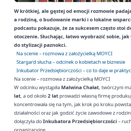
W krótkiej, ale gęstej od emocji rozmowie pad
a rodziną, o budowanie marki i o lokalne wsparc
podcastu pokazuje, że za sukcesem często stoi
otoczenie. Słuchając, łatwo wyobrazić sobie, ja
do stylizacji paznokci.
Na scenie – rozmowa z założycielką MOYCI
Stargard słucha – odcinek o kobietach w biznesie
Inkubator Przedsiębiorczości – co to daje w prakty
Na scenie – rozmowa z założycielką MOYCI
W odcinku wystąpiła
Malwina Chałat
, twórczyni m
lat
, a od około
2 lat
prowadzi własną firmę produkują
koncentrowała się na tym, jak krok po kroku powsta
działalności oraz jak godzić życie zawodowe z rodz
dołączyła do
Inkubatora Przedsiębiorczości
– ruch
organizacyjne.