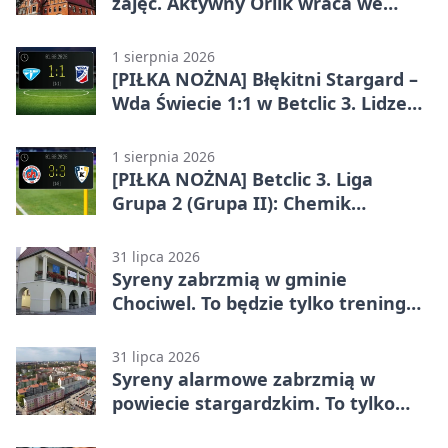
zajęć. Aktywny Orlik wraca we
wrześniu
1 sierpnia 2026
[PIŁKA NOŻNA] Błękitni Stargard –
Wda Świecie 1:1 w Betclic 3. Lidze
Grupa 2 (Grupa II)
1 sierpnia 2026
[PIŁKA NOŻNA] Betclic 3. Liga
Grupa 2 (Grupa II): Chemik
Bydgoszcz – Polski Cukier Kluczevia
Stargard 3:3
31 lipca 2026
Syreny zabrzmią w gminie
Chociwel. To będzie tylko trening
systemu alarmowego
31 lipca 2026
Syreny alarmowe zabrzmią w
powiecie stargardzkim. To tylko
trening