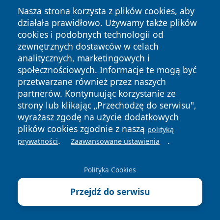
Nasza strona korzysta z plików cookies, aby
działała prawidłowo. Używamy także plików
cookies i podobnych technologii od
zewnętrznych dostawców w celach
Copyright © 2026 stargardlokalnie.pl Wszystkie prawa
analitycznych, marketingowych i
zastrzeżone.
społecznościowych. Informacje te mogą być
przetwarzane również przez naszych
partnerów. Kontynuując korzystanie ze
Polityka
Polityka
News
Autorzy
strony lub klikając „Przechodzę do serwisu",
Prywatności
Cookies
wyrażasz zgodę na użycie dodatkowych
plików cookies zgodnie z naszą
polityką
.
.
prywatności
Zaawansowane ustawienia
Polityka Cookies
Przejdź do serwisu