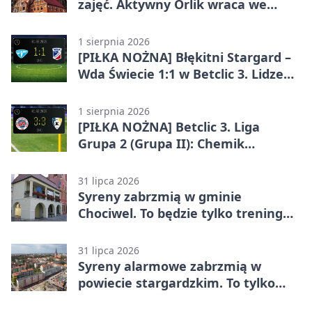
zajęć. Aktywny Orlik wraca we
wrześniu
1 sierpnia 2026
[PIŁKA NOŻNA] Błękitni Stargard –
Wda Świecie 1:1 w Betclic 3. Lidze
Grupa 2 (Grupa II)
1 sierpnia 2026
[PIŁKA NOŻNA] Betclic 3. Liga
Grupa 2 (Grupa II): Chemik
Bydgoszcz – Polski Cukier Kluczevia
Stargard 3:3
31 lipca 2026
Syreny zabrzmią w gminie
Chociwel. To będzie tylko trening
systemu alarmowego
31 lipca 2026
Syreny alarmowe zabrzmią w
powiecie stargardzkim. To tylko
trening