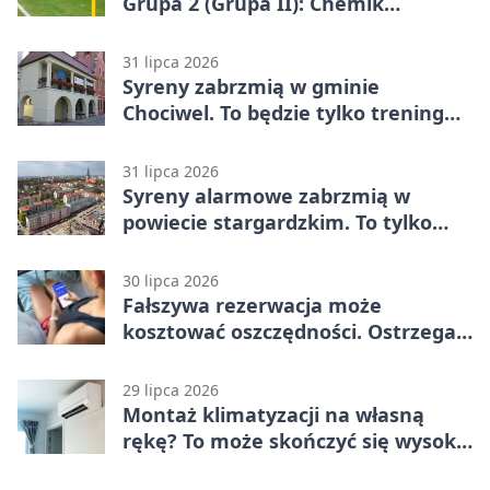
Grupa 2 (Grupa II): Chemik
Bydgoszcz – Polski Cukier Kluczevia
Stargard 3:3
31 lipca 2026
Syreny zabrzmią w gminie
Chociwel. To będzie tylko trening
systemu alarmowego
31 lipca 2026
Syreny alarmowe zabrzmią w
powiecie stargardzkim. To tylko
trening
30 lipca 2026
Fałszywa rezerwacja może
kosztować oszczędności. Ostrzega
policja ze Stargardu
29 lipca 2026
Montaż klimatyzacji na własną
rękę? To może skończyć się wysoką
karą