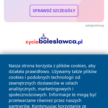
SPRAWDŹ SZCZEGÓŁY
autopromocja
Nasza strona korzysta z plików cookies, aby
działała prawidłowo. Używamy także plików
cookies i podobnych technologii od
zewnętrznych dostawców w celach
Copyright © 2026 stargardlokalnie.pl Wszystkie prawa
analitycznych, marketingowych i
zastrzeżone.
społecznościowych. Informacje te mogą być
przetwarzane również przez naszych
partnerów. Kontynuując korzystanie ze
Polityka
Polityka