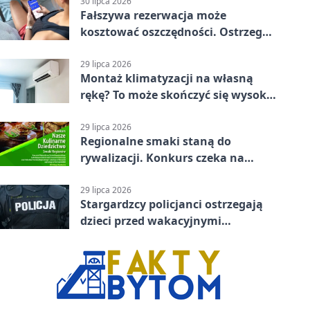
30 lipca 2026
Fałszywa rezerwacja może
kosztować oszczędności. Ostrzega
policja ze Stargardu
29 lipca 2026
Montaż klimatyzacji na własną
rękę? To może skończyć się wysoką
karą
29 lipca 2026
Regionalne smaki staną do
rywalizacji. Konkurs czeka na
zgłoszenia
29 lipca 2026
Stargardzcy policjanci ostrzegają
dzieci przed wakacyjnymi
zagrożeniami