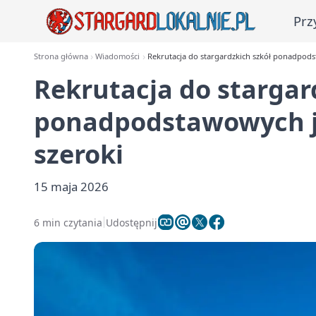
Prz
Strona główna
Wiadomości
Rekrutacja do stargardzkich szkół ponadpods
Rekrutacja do stargar
ponadpodstawowych ju
szeroki
15 maja 2026
6 min czytania
Udostępnij