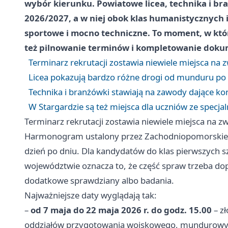
wybór kierunku. Powiatowe licea, technika i br
2026/2027, a w niej obok klas humanistycznych i 
sportowe i mocno techniczne. To moment, w który
też pilnowanie terminów i kompletowanie dokum
Terminarz rekrutacji zostawia niewiele miejsca na 
Licea pokazują bardzo różne drogi od munduru po
Technika i branżówki stawiają na zawody dające ko
W Stargardzie są też miejsca dla uczniów ze specj
Terminarz rekrutacji zostawia niewiele miejsca na z
Harmonogram ustalony przez Zachodniopomorskiego
dzień po dniu. Dla kandydatów do klas pierwszych 
województwie oznacza to, że część spraw trzeba dopi
dodatkowe sprawdziany albo badania.
Najważniejsze daty wyglądają tak:
–
od 7 maja do 22 maja 2026 r. do godz. 15.00
– zł
oddziałów przygotowania wojskowego, mundurowych