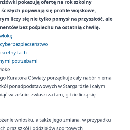
anżówki pokazują ofertę na rok szkolny
ścisłych pojawiają się profile wojskowe,
m liczy się nie tylko pomysł na przyszłość, ale
entów bez pośpiechu na ostatnią chwilę.
zwłokę
 cyberbezpieczeństwo
nkretny fach
alnymi potrzebami
włokę
 Kuratora Oświaty porządkuje cały nabór niemal
szkół ponadpodstawowych w Stargardzie i całym
ąć wcześnie, zwłaszcza tam, gdzie liczą się
ożenie wniosku, a także jego zmiana, w przypadku
 oraz szkół i oddziałów sportowych