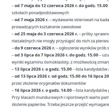
–
od 7 maja do 12 czerwca 2026 r. do godz. 15.00
szkołach ponadpodstawowych
–
od 7 maja 2026 r.
– wydawanie skierowań na badani
prowadzących kształcenie zawodowe
–
od 25 maja do 3 czerwca 2026 r.
– próby sprawnoś
niezależnych nie mogły przystąpić do nich za pier
–
do 9 czerwca 2026 r.
– ogłoszenie wyników prób 
–
od 3 lipca do 7 lipca 2026 r. do godz. 15.00
– uzu
wyniki egzaminu ósmoklasisty, z możliwością zmiany
–
13 lipca 2026 r. o godz. 15.00
– lista kandydatów 
–
od 13 lipca 2026 r. od godz. 15.00 do 16 lipca 20
przez złożenie oryginałów dokumentów
–
16 lipca 2026 r. o godz. 14.00
– lista kandydatów 
Przy klasach mundurowych i sportowych warto pamię
złożenie papierów. Trzeba jeszcze przejść wymagane 