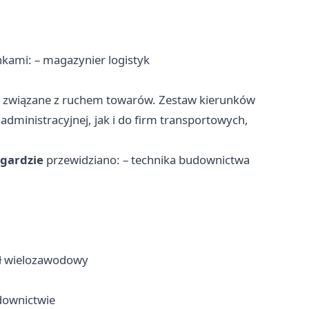
nkami: – magazynier logistyk
anże związane z ruchem towarów. Zestaw kierunków
dministracyjnej, jak i do firm transportowych,
rgardzie
przewidziano: – technika budownictwa
ał wielozawodowy
downictwie