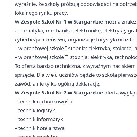
wyraźnie, że szkoły próbują odpowiadać i na potrze
lokalnego rynku pracy.
W
Zespole Szkół Nr 1 w Stargardzie
można znaleźć
automatyka, mechanika, elektronikę, elektrykę, grafi
cyberbezpieczeństwo, organizację turystyki oraz te
– w branżowej szkole I stopnia: elektryka, stolarz
– w branżowej szkole II stopnia: elektryka, technol
To oferta bardzo techniczna, z wyraźnym naciskiem n
sprzęcie. Dla wielu uczniów będzie to szkoła pierws
zawód, a nie tylko ogólną deklarację.
W
Zespole Szkół Nr 2 w Stargardzie
oferta wygląd
– technik rachunkowości
– technik logistyk
– technik informatyk
– technik hotelarstwa
– technik spedytor