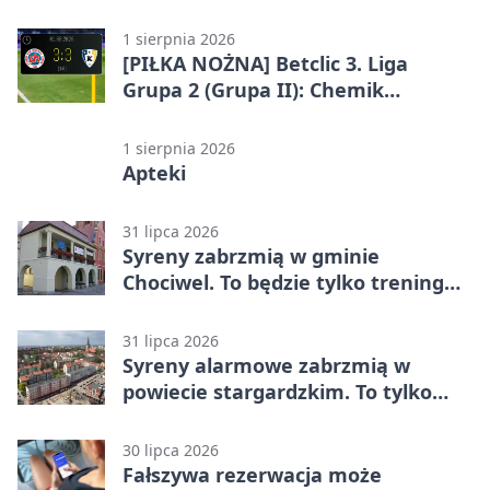
Grupa 2 (Grupa II)
1 sierpnia 2026
[PIŁKA NOŻNA] Betclic 3. Liga
Grupa 2 (Grupa II): Chemik
Bydgoszcz – Polski Cukier Kluczevia
Stargard 3:3
1 sierpnia 2026
Apteki
31 lipca 2026
Syreny zabrzmią w gminie
Chociwel. To będzie tylko trening
systemu alarmowego
31 lipca 2026
Syreny alarmowe zabrzmią w
powiecie stargardzkim. To tylko
trening
30 lipca 2026
Fałszywa rezerwacja może