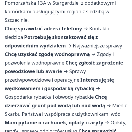
Pomorzańska 13A w Stargardzie, z dodatkowymi
komórkami obsługującymi region z siedzibą w
Szczecinie.
Chcę sprawdzić adres i telefony
→
Kontakt i
siedziba
Potrzebuję skontaktować się z
odpowiednim wydziałem
→
Najważniejsze sprawy
Chcę uzyskać zgodę wodnoprawną
→
Zgody i
pozwolenia wodnoprawne
Chcę zgłosić zagrożenie
powodziowe lub awarię
→
Sprawy
przeciwpowodziowe i operacyjne
Interesuję się
wędkowaniem i gospodarką rybacką
→
Gospodarka rybacka i obwody rybackie
Chcę
dzierżawić grunt pod wodą lub nad wodą
→
Mienie
Skarbu Państwa i współpraca z użytkownikami wód
Mam pytanie o rachunek, opłaty i taryfy
→
Opłaty,
taryfy i sprawy odbiorców usług
Chcę sprawdzić