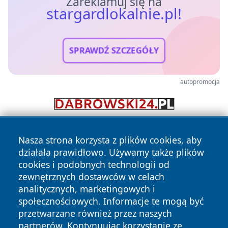
Zareklamuj się na
stargardlokalnie.pl!
SPRAWDŹ SZCZEGÓŁY
autopromocja
Nasza strona korzysta z plików cookies, aby
działała prawidłowo. Używamy także plików
cookies i podobnych technologii od
zewnętrznych dostawców w celach
analitycznych, marketingowych i
Copyright © 2026 stargardlokalnie.pl Wszystkie prawa
społecznościowych. Informacje te mogą być
zastrzeżone.
przetwarzane również przez naszych
partnerów. Kontynuując korzystanie ze