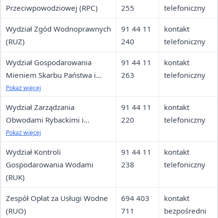
Przeciwpowodziowej (RPC)
255
telefoniczny
Wydział Zgód Wodnoprawnych
91 44 11
kontakt
(RUZ)
240
telefoniczny
Wydział Gospodarowania
91 44 11
kontakt
Mieniem Skarbu Państwa i
263
telefoniczny
Współpracy z Użytkownikami
Pokaż więcej
Wód (RUM)
Wydział Zarządzania
91 44 11
kontakt
Obwodami Rybackimi i
220
telefoniczny
Gospodarki Rybackiej (RUH)
Pokaż więcej
Wydział Kontroli
91 44 11
kontakt
Gospodarowania Wodami
238
telefoniczny
(RUK)
Zespół Opłat za Usługi Wodne
694 403
kontakt
(RUO)
711
bezpośredni