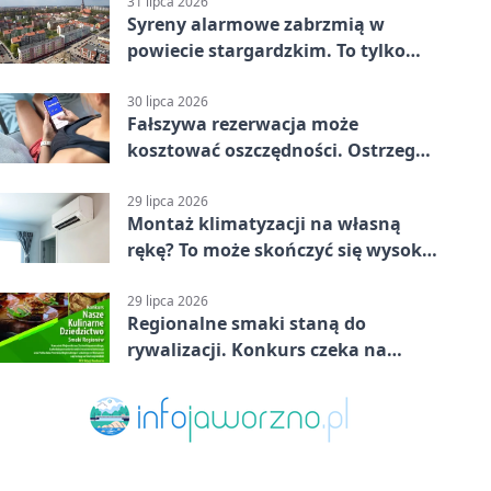
31 lipca 2026
Syreny alarmowe zabrzmią w
powiecie stargardzkim. To tylko
trening
30 lipca 2026
Fałszywa rezerwacja może
kosztować oszczędności. Ostrzega
policja ze Stargardu
29 lipca 2026
Montaż klimatyzacji na własną
rękę? To może skończyć się wysoką
karą
29 lipca 2026
Regionalne smaki staną do
rywalizacji. Konkurs czeka na
zgłoszenia