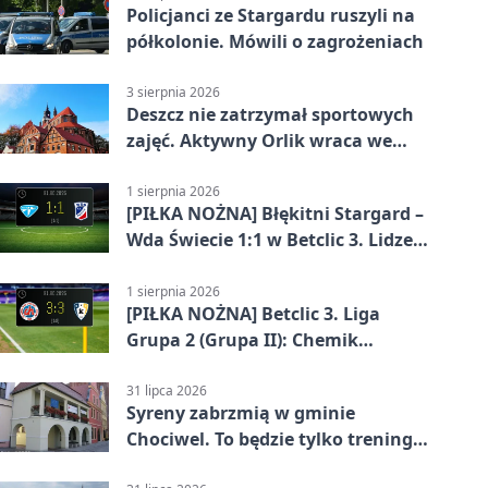
Policjanci ze Stargardu ruszyli na
półkolonie. Mówili o zagrożeniach
3 sierpnia 2026
Deszcz nie zatrzymał sportowych
zajęć. Aktywny Orlik wraca we
wrześniu
1 sierpnia 2026
[PIŁKA NOŻNA] Błękitni Stargard –
Wda Świecie 1:1 w Betclic 3. Lidze
Grupa 2 (Grupa II)
1 sierpnia 2026
[PIŁKA NOŻNA] Betclic 3. Liga
Grupa 2 (Grupa II): Chemik
Bydgoszcz – Polski Cukier Kluczevia
Stargard 3:3
31 lipca 2026
Syreny zabrzmią w gminie
Chociwel. To będzie tylko trening
systemu alarmowego