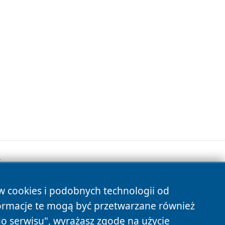
.
ów cookies i podobnych technologii od
s
ormacje te mogą być przetwarzane również
do serwisu", wyrażasz zgodę na użycie