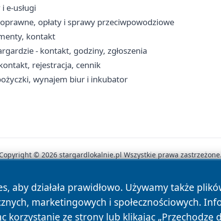
i e-usługi
noprawne, opłaty i sprawy przeciwpowodziowe
menty, kontakt
ardzie - kontakt, godziny, zgłoszenia
ontakt, rejestracja, cennik
ożyczki, wynajem biur i inkubator
Copyright © 2026 stargardlokalnie.pl Wszystkie prawa zastrzeżone
es, aby działała prawidłowo. Używamy także plik
News
Autorzy
Polityka Prywatności
Polityka Cookie
cznych, marketingowych i społecznościowych. Inf
 korzystanie ze strony lub klikając „Przechodzę 