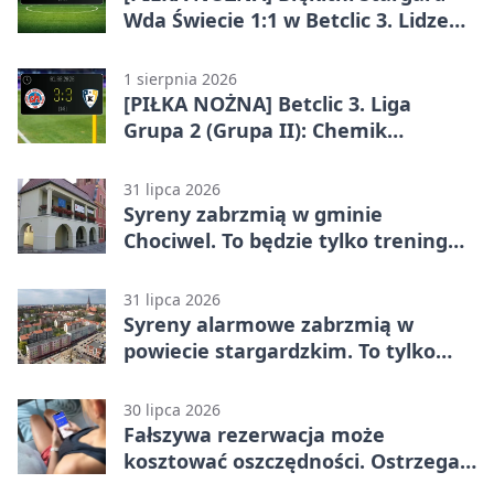
Wda Świecie 1:1 w Betclic 3. Lidze
Grupa 2 (Grupa II)
1 sierpnia 2026
[PIŁKA NOŻNA] Betclic 3. Liga
Grupa 2 (Grupa II): Chemik
Bydgoszcz – Polski Cukier Kluczevia
Stargard 3:3
31 lipca 2026
Syreny zabrzmią w gminie
Chociwel. To będzie tylko trening
systemu alarmowego
31 lipca 2026
Syreny alarmowe zabrzmią w
powiecie stargardzkim. To tylko
trening
30 lipca 2026
Fałszywa rezerwacja może
kosztować oszczędności. Ostrzega
policja ze Stargardu