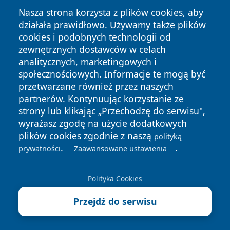
Nasza strona korzysta z plików cookies, aby
działała prawidłowo. Używamy także plików
cookies i podobnych technologii od
zewnętrznych dostawców w celach
Copyright © 2026 stargardlokalnie.pl Wszystkie prawa
analitycznych, marketingowych i
zastrzeżone.
społecznościowych. Informacje te mogą być
przetwarzane również przez naszych
partnerów. Kontynuując korzystanie ze
Polityka
Polityka
News
Autorzy
strony lub klikając „Przechodzę do serwisu",
Prywatności
Cookies
wyrażasz zgodę na użycie dodatkowych
plików cookies zgodnie z naszą
polityką
.
.
prywatności
Zaawansowane ustawienia
Polityka Cookies
Przejdź do serwisu