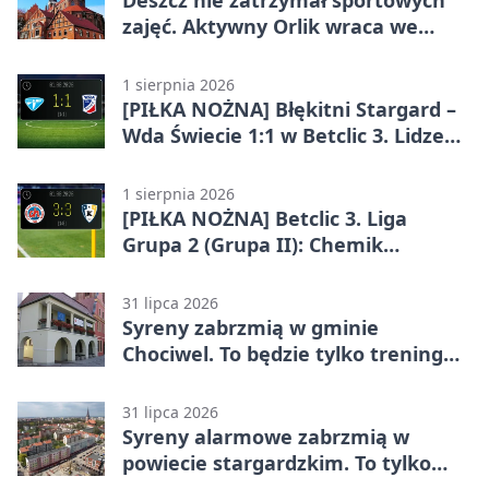
Deszcz nie zatrzymał sportowych
zajęć. Aktywny Orlik wraca we
wrześniu
1 sierpnia 2026
[PIŁKA NOŻNA] Błękitni Stargard –
Wda Świecie 1:1 w Betclic 3. Lidze
Grupa 2 (Grupa II)
1 sierpnia 2026
[PIŁKA NOŻNA] Betclic 3. Liga
Grupa 2 (Grupa II): Chemik
Bydgoszcz – Polski Cukier Kluczevia
Stargard 3:3
31 lipca 2026
Syreny zabrzmią w gminie
Chociwel. To będzie tylko trening
systemu alarmowego
31 lipca 2026
Syreny alarmowe zabrzmią w
powiecie stargardzkim. To tylko