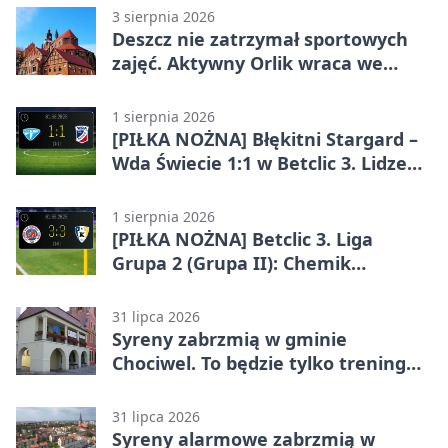
3 sierpnia 2026
Deszcz nie zatrzymał sportowych
zajęć. Aktywny Orlik wraca we
wrześniu
1 sierpnia 2026
[PIŁKA NOŻNA] Błękitni Stargard –
Wda Świecie 1:1 w Betclic 3. Lidze
Grupa 2 (Grupa II)
1 sierpnia 2026
[PIŁKA NOŻNA] Betclic 3. Liga
Grupa 2 (Grupa II): Chemik
Bydgoszcz – Polski Cukier Kluczevia
Stargard 3:3
31 lipca 2026
Syreny zabrzmią w gminie
Chociwel. To będzie tylko trening
systemu alarmowego
31 lipca 2026
Syreny alarmowe zabrzmią w