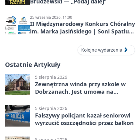
Brudzewski — „Podaj dalej”
25 września 2026, 11:00
II Międzynarodowy Konkurs Chóralny
im. Marka Jasińskiego | Soni Spatium
2026 w Stargardzie
Kolejne wydarzenia
Ostatnie Artykuły
5 sierpnia 2026
Zewnętrzna winda przy szkole w
Dobrzanach. Jest umowa na
budowę
5 sierpnia 2026
Fałszywy policjant kazał seniorowi
wyrzucić oszczędności przez balkon
5 sierpnia 2026