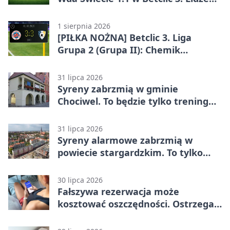
Grupa 2 (Grupa II)
1 sierpnia 2026
[PIŁKA NOŻNA] Betclic 3. Liga
Grupa 2 (Grupa II): Chemik
Bydgoszcz – Polski Cukier Kluczevia
Stargard 3:3
31 lipca 2026
Syreny zabrzmią w gminie
Chociwel. To będzie tylko trening
systemu alarmowego
31 lipca 2026
Syreny alarmowe zabrzmią w
powiecie stargardzkim. To tylko
trening
30 lipca 2026
Fałszywa rezerwacja może
kosztować oszczędności. Ostrzega
policja ze Stargardu