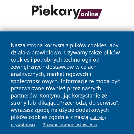
Nasza strona korzysta z plików cookies, aby
działała prawidłowo. Używamy także plików
cookies i podobnych technologii od
zewnętrznych dostawców w celach
Copyright © 2026 stargardlokalnie.pl Wszystkie prawa
analitycznych, marketingowych i
zastrzeżone.
społecznościowych. Informacje te mogą być
przetwarzane również przez naszych
partnerów. Kontynuując korzystanie ze
Polityka
Polityka
News
Autorzy
strony lub klikając „Przechodzę do serwisu",
Prywatności
Cookies
wyrażasz zgodę na użycie dodatkowych
plików cookies zgodnie z naszą
polityką
.
.
prywatności
Zaawansowane ustawienia