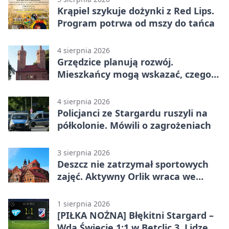
Krąpiel szykuje dożynki z Red Lips.
Program potrwa od mszy do tańca
4 sierpnia 2026
Grzędzice planują rozwój.
Mieszkańcy mogą wskazać, czego
potrzebuje wieś
4 sierpnia 2026
Policjanci ze Stargardu ruszyli na
półkolonie. Mówili o zagrożeniach
3 sierpnia 2026
Deszcz nie zatrzymał sportowych
zajęć. Aktywny Orlik wraca we
wrześniu
1 sierpnia 2026
[PIŁKA NOŻNA] Błękitni Stargard –
Wda Świecie 1:1 w Betclic 3. Lidze