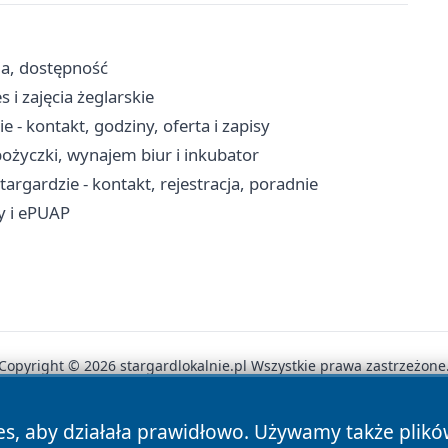
ja, dostępność
 i zajęcia żeglarskie
- kontakt, godziny, oferta i zapisy
ożyczki, wynajem biur i inkubator
rgardzie - kontakt, rejestracja, poradnie
ty i ePUAP
Copyright © 2026 stargardlokalnie.pl Wszystkie prawa zastrzeżone
es, aby działała prawidłowo. Używamy także plik
News
Autorzy
Polityka Prywatności
Polityka Cookie