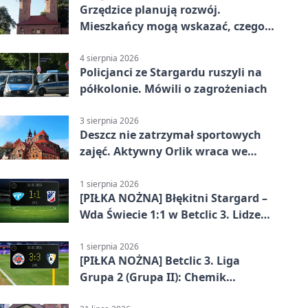
Grzędzice planują rozwój.
Mieszkańcy mogą wskazać, czego
potrzebuje wieś
4 sierpnia 2026
Policjanci ze Stargardu ruszyli na
półkolonie. Mówili o zagrożeniach
3 sierpnia 2026
Deszcz nie zatrzymał sportowych
zajęć. Aktywny Orlik wraca we
wrześniu
1 sierpnia 2026
[PIŁKA NOŻNA] Błękitni Stargard –
Wda Świecie 1:1 w Betclic 3. Lidze
Grupa 2 (Grupa II)
1 sierpnia 2026
[PIŁKA NOŻNA] Betclic 3. Liga
Grupa 2 (Grupa II): Chemik
Bydgoszcz – Polski Cukier Kluczevia