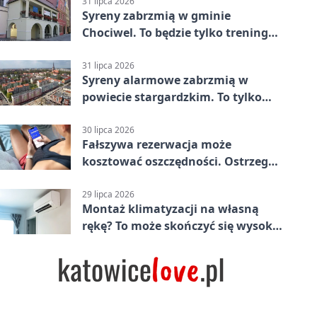
Stargard 3:3
31 lipca 2026
Syreny zabrzmią w gminie
Chociwel. To będzie tylko trening
systemu alarmowego
31 lipca 2026
Syreny alarmowe zabrzmią w
powiecie stargardzkim. To tylko
trening
30 lipca 2026
Fałszywa rezerwacja może
kosztować oszczędności. Ostrzega
policja ze Stargardu
29 lipca 2026
Montaż klimatyzacji na własną
rękę? To może skończyć się wysoką
karą