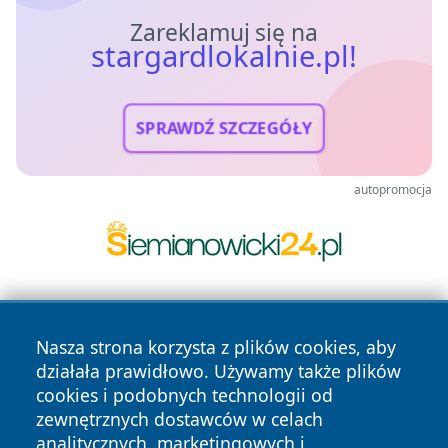
Zareklamuj się na
stargardlokalnie.pl!
SPRAWDŹ SZCZEGÓŁY
autopromocja
Nasza strona korzysta z plików cookies, aby
działała prawidłowo. Używamy także plików
cookies i podobnych technologii od
zewnętrznych dostawców w celach
Copyright © 2026 stargardlokalnie.pl Wszystkie prawa
analitycznych, marketingowych i
zastrzeżone.