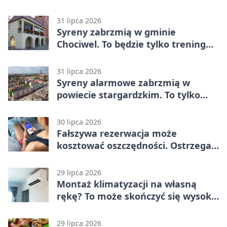
Bydgoszcz – Polski Cukier Kluczevia
Stargard 3:3
31 lipca 2026
Syreny zabrzmią w gminie
Chociwel. To będzie tylko trening
systemu alarmowego
31 lipca 2026
Syreny alarmowe zabrzmią w
powiecie stargardzkim. To tylko
trening
30 lipca 2026
Fałszywa rezerwacja może
kosztować oszczędności. Ostrzega
policja ze Stargardu
29 lipca 2026
Montaż klimatyzacji na własną
rękę? To może skończyć się wysoką
karą
29 lipca 2026