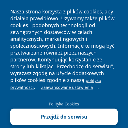
Nasza strona korzysta z plików cookies, aby
działała prawidłowo. Używamy także plików
cookies i podobnych technologii od
zewnętrznych dostawców w celach
Copyright © 2026 stargardlokalnie.pl Wszystkie prawa
analitycznych, marketingowych i
zastrzeżone.
społecznościowych. Informacje te mogą być
przetwarzane również przez naszych
partnerów. Kontynuując korzystanie ze
Polityka
Polityka
News
Autorzy
strony lub klikając „Przechodzę do serwisu",
Prywatności
Cookies
wyrażasz zgodę na użycie dodatkowych
plików cookies zgodnie z naszą
polityką
.
.
prywatności
Zaawansowane ustawienia
Polityka Cookies
Przejdź do serwisu