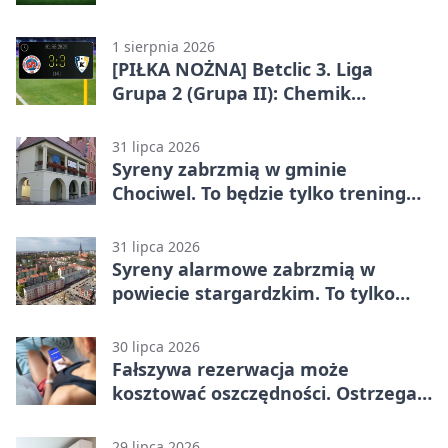
Grupa 2 (Grupa II)
1 sierpnia 2026
[PIŁKA NOŻNA] Betclic 3. Liga
Grupa 2 (Grupa II): Chemik
Bydgoszcz – Polski Cukier Kluczevia
Stargard 3:3
31 lipca 2026
Syreny zabrzmią w gminie
Chociwel. To będzie tylko trening
systemu alarmowego
31 lipca 2026
Syreny alarmowe zabrzmią w
powiecie stargardzkim. To tylko
trening
30 lipca 2026
Fałszywa rezerwacja może
kosztować oszczędności. Ostrzega
policja ze Stargardu
29 lipca 2026