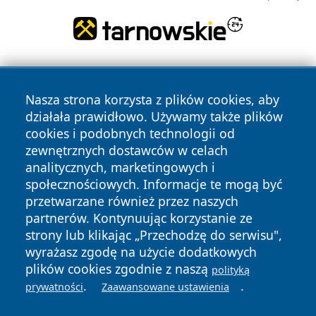
Nasza strona korzysta z plików cookies, aby
działała prawidłowo. Używamy także plików
cookies i podobnych technologii od
zewnętrznych dostawców w celach
Copyright © 2026 stargardlokalnie.pl Wszystkie prawa
analitycznych, marketingowych i
zastrzeżone.
społecznościowych. Informacje te mogą być
przetwarzane również przez naszych
partnerów. Kontynuując korzystanie ze
Polityka
Polityka
News
Autorzy
strony lub klikając „Przechodzę do serwisu",
Prywatności
Cookies
wyrażasz zgodę na użycie dodatkowych
plików cookies zgodnie z naszą
polityką
.
.
prywatności
Zaawansowane ustawienia