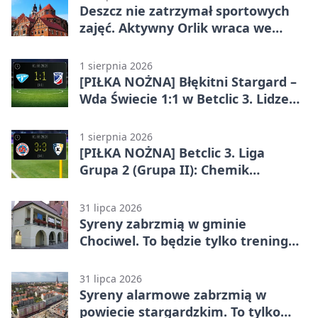
Deszcz nie zatrzymał sportowych
zajęć. Aktywny Orlik wraca we
wrześniu
1 sierpnia 2026
[PIŁKA NOŻNA] Błękitni Stargard –
Wda Świecie 1:1 w Betclic 3. Lidze
Grupa 2 (Grupa II)
1 sierpnia 2026
[PIŁKA NOŻNA] Betclic 3. Liga
Grupa 2 (Grupa II): Chemik
Bydgoszcz – Polski Cukier Kluczevia
Stargard 3:3
31 lipca 2026
Syreny zabrzmią w gminie
Chociwel. To będzie tylko trening
systemu alarmowego
31 lipca 2026
Syreny alarmowe zabrzmią w
powiecie stargardzkim. To tylko