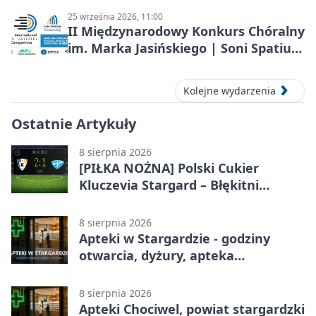
25 września 2026, 11:00
II Międzynarodowy Konkurs Chóralny
im. Marka Jasińskiego | Soni Spatium
2026 w Stargardzie
Kolejne wydarzenia
Ostatnie Artykuły
8 sierpnia 2026
[PIŁKA NOŻNA] Polski Cukier
Kluczevia Stargard – Błękitni
Stargard 2:1. Derby w Betclic 3.
Lidze Grupa 2 (Grupa II)
8 sierpnia 2026
Apteki w Stargardzie - godziny
otwarcia, dyżury, apteka
całodobowa
8 sierpnia 2026
Apteki Chociwel, powiat stargardzki