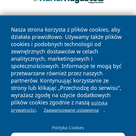
Nasza strona korzysta z plików cookies, aby
działała prawidłowo. Używamy także plików
cookies i podobnych technologii od
zewnętrznych dostawców w celach
Copyright © 2026 stargardlokalnie.pl Wszystkie prawa
analitycznych, marketingowych i
zastrzeżone.
społecznościowych. Informacje te mogą być
przetwarzane również przez naszych
partnerów. Kontynuując korzystanie ze
Polityka
Polityka
News
Autorzy
strony lub klikając „Przechodzę do serwisu",
Prywatności
Cookies
wyrażasz zgodę na użycie dodatkowych
plików cookies zgodnie z naszą
polityką
.
.
prywatności
Zaawansowane ustawienia
Polityka Cookies