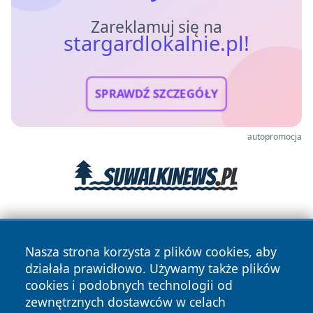
Zareklamuj się na
stargardlokalnie.pl!
SPRAWDŹ SZCZEGÓŁY
autopromocja
Nasza strona korzysta z plików cookies, aby
działała prawidłowo. Używamy także plików
cookies i podobnych technologii od
zewnętrznych dostawców w celach
Copyright © 2026 stargardlokalnie.pl Wszystkie prawa