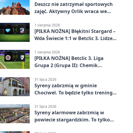
Deszcz nie zatrzymał sportowych
zajęć. Aktywny Orlik wraca we
wrześniu
1 sierpnia 2026
[PIŁKA NOŻNA] Błękitni Stargard –
Wda Świecie 1:1 w Betclic 3. Lidze
Grupa 2 (Grupa II)
1 sierpnia 2026
[PIŁKA NOŻNA] Betclic 3. Liga
Grupa 2 (Grupa II): Chemik
Bydgoszcz – Polski Cukier Kluczevia
Stargard 3:3
31 lipca 2026
Syreny zabrzmią w gminie
Chociwel. To będzie tylko trening
systemu alarmowego
31 lipca 2026
Syreny alarmowe zabrzmią w
powiecie stargardzkim. To tylko
trening