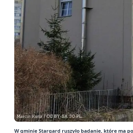
W gminie Stargard ruszyło badanie, które ma po