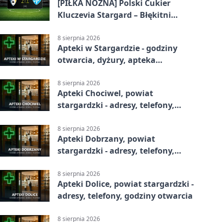
[PIŁKA NOŻNA] Polski Cukier
Kluczevia Stargard – Błękitni
Stargard 2:1. Derby w Betclic 3.
Lidze Grupa 2 (Grupa II)
8 sierpnia 2026
Apteki w Stargardzie - godziny
otwarcia, dyżury, apteka
całodobowa
8 sierpnia 2026
Apteki Chociwel, powiat
stargardzki - adresy, telefony,
godziny otwarcia
8 sierpnia 2026
Apteki Dobrzany, powiat
stargardzki - adresy, telefony,
godziny otwarcia
8 sierpnia 2026
Apteki Dolice, powiat stargardzki -
adresy, telefony, godziny otwarcia
8 sierpnia 2026