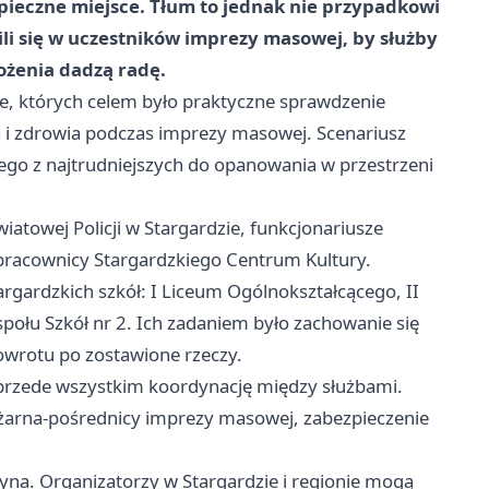
pieczne miejsce. Tłum to jednak nie przypadkowi
lili się w uczestników imprezy masowej, by służby
ożenia dadzą radę.
we, których celem było praktyczne sprawdzenie
a i zdrowia podczas imprezy masowej. Scenariusz
ego z najtrudniejszych do opanowania w przestrzeni
atowej Policji w Stargardzie, funkcjonariusze
pracownicy Stargardzkiego Centrum Kultury.
argardzkich szkół: I Liceum Ogólnokształcącego, II
połu Szkół nr 2. Ich zadaniem było zachowanie się
powrotu po zostawione rzeczy.
le przede wszystkim koordynację między służbami.
 pożarna-pośrednicy imprezy masowej, zabezpieczenie
yna. Organizatorzy w Stargardzie i regionie mogą