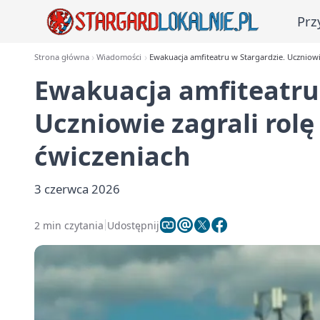
Prz
Strona główna
Wiadomości
Ewakuacja amfiteatru w Stargardzie. Uczniowi
Ewakuacja amfiteatru 
Uczniowie zagrali rol
ćwiczeniach
3 czerwca 2026
2 min czytania
Udostępnij