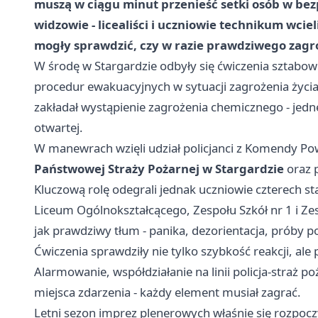
muszą w ciągu minut przenieść setki osób w bez
widzowie - licealiści i uczniowie technikum wcie
mogły sprawdzić, czy w razie prawdziwego zagr
W środę w Stargardzie odbyły się ćwiczenia sztabo
procedur ewakuacyjnych w sytuacji zagrożenia życi
zakładał wystąpienie zagrożenia chemicznego - jedn
otwartej.
W manewrach wzięli udział policjanci z Komendy Powi
Państwowej Straży Pożarnej w Stargardzie
oraz 
Kluczową rolę odegrali jednak uczniowie czterech st
Liceum Ogólnokształcącego, Zespołu Szkół nr 1 i Zes
jak prawdziwy tłum - panika, dezorientacja, próby 
Ćwiczenia sprawdziły nie tylko szybkość reakcji, a
Alarmowanie, współdziałanie na linii policja-straż
miejsca zdarzenia - każdy element musiał zagrać.
Letni sezon imprez plenerowych właśnie się rozpocz