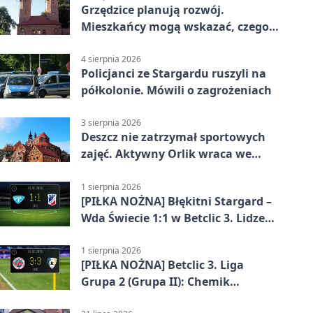
Grzędzice planują rozwój.
Mieszkańcy mogą wskazać, czego
potrzebuje wieś
4 sierpnia 2026
Policjanci ze Stargardu ruszyli na
półkolonie. Mówili o zagrożeniach
3 sierpnia 2026
Deszcz nie zatrzymał sportowych
zajęć. Aktywny Orlik wraca we
wrześniu
1 sierpnia 2026
[PIŁKA NOŻNA] Błękitni Stargard –
Wda Świecie 1:1 w Betclic 3. Lidze
Grupa 2 (Grupa II)
1 sierpnia 2026
[PIŁKA NOŻNA] Betclic 3. Liga
Grupa 2 (Grupa II): Chemik
Bydgoszcz – Polski Cukier Kluczevia