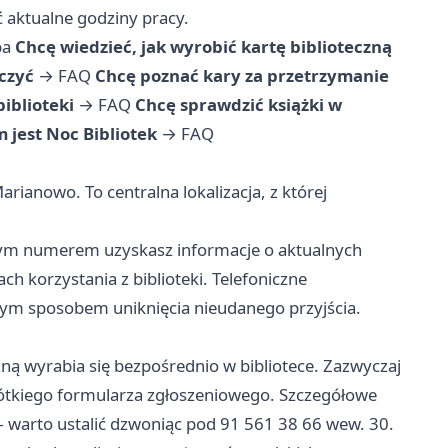
ć aktualne godziny pracy.
ba
Chcę wiedzieć, jak wyrobić kartę biblioteczną
czyć
→
FAQ
Chcę poznać kary za przetrzymanie
biblioteki
→
FAQ
Chcę sprawdzić książki w
 jest Noc Bibliotek
→
FAQ
Marianowo. To centralna lokalizacja, z której
tym numerem uzyskasz informacje o aktualnych
h korzystania z biblioteki. Telefoniczne
szym sposobem uniknięcia nieudanego przyjścia.
zną wyrabia się bezpośrednio w bibliotece. Zazwyczaj
ótkiego formularza zgłoszeniowego. Szczegółowe
 warto ustalić dzwoniąc pod 91 561 38 66 wew. 30.