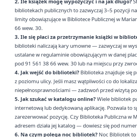
2. Ile książek mogę wypożyczyć i na jak długo?
St
bibliotekach publicznych to zazwyczaj 3–5 pozycji n
limity obowiązujące w Bibliotece Publicznej w Mar
66 wew. 30.
3. Ile się płaci za przetrzymanie książki w biblio
biblioteki naliczają kary umowne — zazwyczaj w wyso
ustalane w regulaminie obowiązującym w danej pla
pod 91 561 38 66 wew. 30 lub na miejscu przy zwroc
4. Jak wejść do biblioteki?
Biblioteka znajduje się 
z poziomu ulicy. Jeśli masz wątpliwości co do lokali
niepełnosprawnościami — zadzwoń przed wizytą po
5. Jak szukać w katalogu online?
Wiele bibliotek p
internetową lub dedykowaną aplikację. Pozwala to s
zarezerwować pozycję. Czy Biblioteka Publiczna w M
adresem działa jej katalog — dowiesz się pod nume
6. Na czym polega noc bibliotek?
Noc Bibliotek to