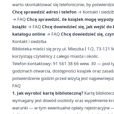
warto skontaktować się telefonicznie, by potwierdzi
Chcę sprawdzić adres i telefon
→
Kontakt i siedzi
→
FAQ
Chcę sprawdzić, ile książek mogę wypoży
książki
→
FAQ
Chcę dowiedzieć się, jak wejść do 
katalogu online
→
FAQ
Chcę dowiedzieć się, czym
Kontakt i siedziba
Biblioteka mieści się przy ul. Mieszka I 1/2, 73-121 
korzystają czytelnicy z całego miasta i okolic.
Telefon kontaktowy: 91 561 38 66 wew. 30 — pod 
godzinach otwarcia, dostępności książek oraz zasadac
potwierdzenie godzin przed wizytą jest najpewniej
FAQ
1. Jak wyrobić kartę biblioteczną?
Kartę bibliotec
wymagany jest dowód osobisty oraz wypełnienie kr
warunki — w tym ewentualne opłaty rejestracyjne —