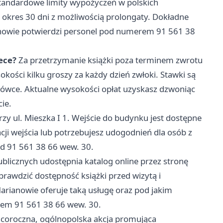
andardowe limity wypożyczeń w polskich
a okres 30 dni z możliwością prolongaty. Dokładne
ianowie potwierdzi personel pod numerem 91 561 38
tece?
Za przetrzymanie książki poza terminem zwrotu
kości kilku groszy za każdy dzień zwłoki. Stawki są
cówce. Aktualne wysokości opłat uzyskasz dzwoniąc
ie.
przy ul. Mieszka I 1. Wejście do budynku jest dostępne
zacji wejścia lub potrzebujesz udogodnień dla osób z
d 91 561 38 66 wew. 30.
ublicznych udostępnia katalog online przez stronę
prawdzić dostępność książki przed wizytą i
arianowie oferuje taką usługę oraz pod jakim
rem 91 561 38 66 wew. 30.
 coroczna, ogólnopolska akcja promująca