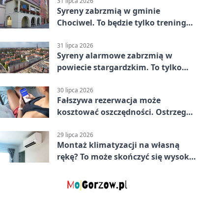
Stargard 3:3
31 lipca 2026
Syreny zabrzmią w gminie
Chociwel. To będzie tylko trening
systemu alarmowego
31 lipca 2026
Syreny alarmowe zabrzmią w
powiecie stargardzkim. To tylko
trening
30 lipca 2026
Fałszywa rezerwacja może
kosztować oszczędności. Ostrzega
policja ze Stargardu
29 lipca 2026
Montaż klimatyzacji na własną
rękę? To może skończyć się wysoką
karą