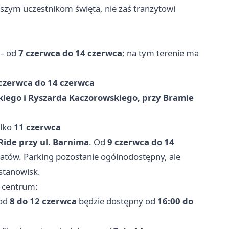
szym uczestnikom święta, nie zaś tranzytowi
– od
7 czerwca do 14 czerwca
; na tym terenie ma
czerwca do 14 czerwca
kiego i Ryszarda Kaczorowskiego, przy Bramie
ylko
11 czerwca
Ride przy ul. Barnima
. Od
9 czerwca do 14
atów. Parking pozostanie ogólnodostępny, ale
 stanowisk.
ć centrum:
od
8 do 12 czerwca
będzie dostępny od
16:00 do