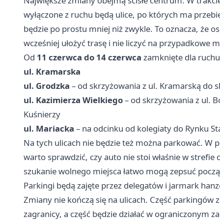
Największe zmiany obejmą ścisłe centrum. W trak
wyłączone z ruchu będą ulice, po których ma przeb
będzie po prostu mniej niż zwykle. To oznacza, że 
wcześniej ułożyć trasę i nie liczyć na przypadkowe
Od
11 czerwca do 14 czerwca
zamknięte dla ruchu
ul. Kramarska
ul. Grodzka
– od skrzyżowania z ul. Kramarską do s
ul. Kazimierza Wielkiego
– od skrzyżowania z ul. 
Kuśnierzy
ul. Mariacka
– na odcinku od kolegiaty do Rynku S
Na tych ulicach nie będzie też można parkować. W 
warto sprawdzić, czy auto nie stoi właśnie w strefi
szukanie wolnego miejsca łatwo mogą zepsuć począ
Parkingi będą zajęte przez delegatów i jarmark hanz
Zmiany nie kończą się na ulicach. Część parkingów 
zagranicy, a część będzie działać w ograniczonym za