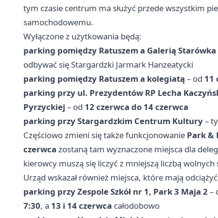
tym czasie centrum ma służyć przede wszystkim pie
samochodowemu.
Wyłączone z użytkowania będą:
parking pomiędzy Ratuszem a Galerią Starówka
odbywać się Stargardzki Jarmark Hanzeatycki
parking pomiędzy Ratuszem a kolegiatą
– od
11 
parking przy ul. Prezydentów RP Lecha Kaczyńs
Pyrzyckiej
– od
12 czerwca do 14 czerwca
parking przy Stargardzkim Centrum Kultury
– t
Częściowo zmieni się także funkcjonowanie
Park & 
czerwca
zostaną tam wyznaczone miejsca dla deleg
kierowcy muszą się liczyć z mniejszą liczbą wolnych
Urząd wskazał również miejsca, które mają odciąży
parking przy Zespole Szkół nr 1, Park 3 Maja 2
– 
7:30
, a
13 i 14 czerwca
całodobowo