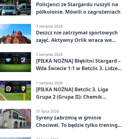
Policjanci ze Stargardu ruszyli na
półkolonie. Mówili o zagrożeniach
3 sierpnia 2026
Deszcz nie zatrzymał sportowych
zajęć. Aktywny Orlik wraca we
wrześniu
1 sierpnia 2026
[PIŁKA NOŻNA] Błękitni Stargard –
Wda Świecie 1:1 w Betclic 3. Lidze
Grupa 2 (Grupa II)
1 sierpnia 2026
[PIŁKA NOŻNA] Betclic 3. Liga
Grupa 2 (Grupa II): Chemik
Bydgoszcz – Polski Cukier Kluczevia
Stargard 3:3
31 lipca 2026
Syreny zabrzmią w gminie
Chociwel. To będzie tylko trening
systemu alarmowego