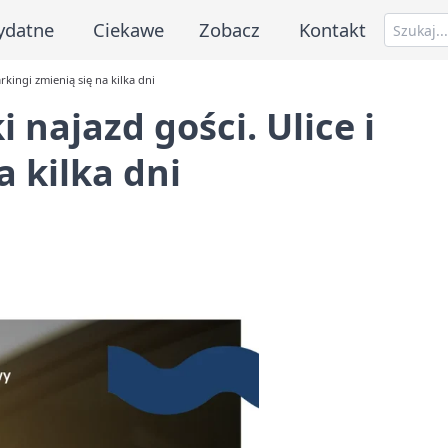
ydatne
Ciekawe
Zobacz
Kontakt
arkingi zmienią się na kilka dni
 najazd gości. Ulice i
a kilka dni