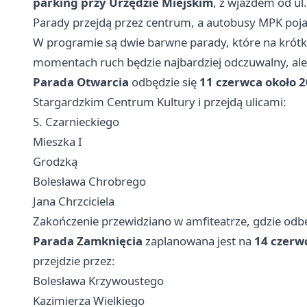
parking przy Urzędzie Miejskim
, z wjazdem od u
Parady przejdą przez centrum, a autobusy MPK poj
W programie są dwie barwne parady, które na krótko
momentach ruch będzie najbardziej odczuwalny, ale
Parada Otwarcia
odbędzie się
11 czerwca około 2
Stargardzkim Centrum Kultury i przejdą ulicami:
S. Czarnieckiego
Mieszka I
Grodzką
Bolesława Chrobrego
Jana Chrzciciela
Zakończenie przewidziano w amfiteatrze, gdzie odbę
Parada Zamknięcia
zaplanowana jest na
14 czerw
przejdzie przez:
Bolesława Krzywoustego
Kazimierza Wielkiego