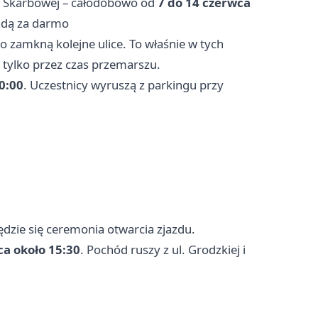
l. Skarbowej – całodobowo od
7 do 14 czerwca
adą za darmo
 zamkną kolejne ulice. To właśnie w tych
 tylko przez czas przemarszu.
0:00
. Uczestnicy wyruszą z parkingu przy
dzie się ceremonia otwarcia zjazdu.
ca około 15:30
. Pochód ruszy z ul. Grodzkiej i