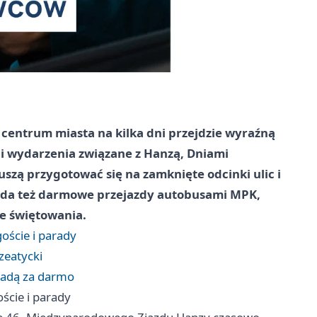
 centrum miasta na kilka dni przejdzie wyraźną
 i wydarzenia związane z Hanzą, Dniami
szą przygotować się na zamknięte odcinki ulic i
ada też darmowe przejazdy autobusami MPK,
ie świętowania.
oście i parady
zeatycki
jadą za darmo
ście i parady