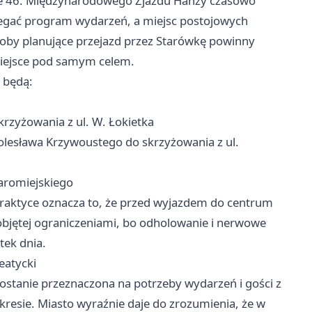
cie 46. Międzynarodowego Zjazdu Hanzy czasowo
iegać program wydarzeń, a miejsc postojowych
osoby planujące przejazd przez Starówkę powinny
 miejsce pod samym celem.
 będą:
krzyżowania z ul. W. Łokietka
Bolesława Krzywoustego do skrzyżowania z ul.
taromiejskiego
praktyce oznacza to, że przed wyjazdem do centrum
e objętej ograniczeniami, bo odholowanie i nerwowe
tek dnia.
eatycki
zostanie przeznaczona na potrzeby wydarzeń i gości z
kresie. Miasto wyraźnie daje do zrozumienia, że w