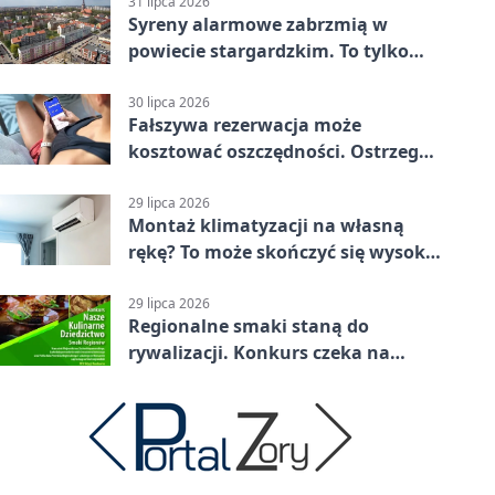
31 lipca 2026
Syreny alarmowe zabrzmią w
powiecie stargardzkim. To tylko
trening
30 lipca 2026
Fałszywa rezerwacja może
kosztować oszczędności. Ostrzega
policja ze Stargardu
29 lipca 2026
Montaż klimatyzacji na własną
rękę? To może skończyć się wysoką
karą
29 lipca 2026
Regionalne smaki staną do
rywalizacji. Konkurs czeka na
zgłoszenia