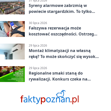
31 lipca 2026
Syreny alarmowe zabrzmią w
powiecie stargardzkim. To tylko
trening
30 lipca 2026
Fałszywa rezerwacja może
kosztować oszczędności. Ostrzega
policja ze Stargardu
29 lipca 2026
Montaż klimatyzacji na własną
rękę? To może skończyć się wysoką
karą
29 lipca 2026
Regionalne smaki staną do
rywalizacji. Konkurs czeka na
zgłoszenia