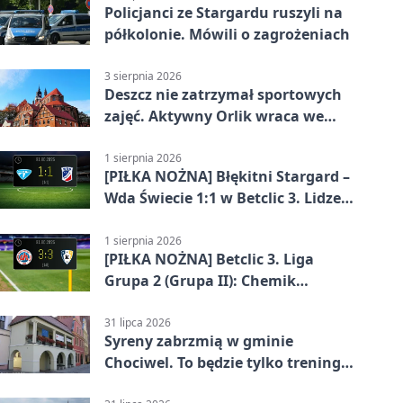
Policjanci ze Stargardu ruszyli na
półkolonie. Mówili o zagrożeniach
3 sierpnia 2026
Deszcz nie zatrzymał sportowych
zajęć. Aktywny Orlik wraca we
wrześniu
1 sierpnia 2026
[PIŁKA NOŻNA] Błękitni Stargard –
Wda Świecie 1:1 w Betclic 3. Lidze
Grupa 2 (Grupa II)
1 sierpnia 2026
[PIŁKA NOŻNA] Betclic 3. Liga
Grupa 2 (Grupa II): Chemik
Bydgoszcz – Polski Cukier Kluczevia
Stargard 3:3
31 lipca 2026
Syreny zabrzmią w gminie
Chociwel. To będzie tylko trening
systemu alarmowego