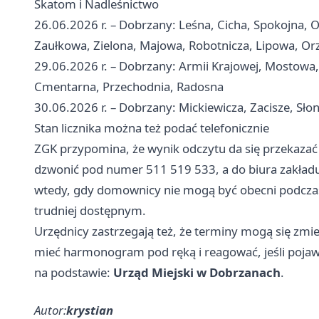
Skatom i Nadleśnictwo
26.06.2026 r. – Dobrzany: Leśna, Cicha, Spokojna
Zaułkowa, Zielona, Majowa, Robotnicza, Lipowa, Or
29.06.2026 r. – Dobrzany: Armii Krajowej, Mostowa, 
Cmentarna, Przechodnia, Radosna
30.06.2026 r. – Dobrzany: Mickiewicza, Zacisze, Sł
Stan licznika można też podać telefonicznie
ZGK przypomina, że wynik odczytu da się przekazać
dzwonić pod numer 511 519 533, a do biura zakładu
wtedy, gdy domownicy nie mogą być obecni podczas w
trudniej dostępnym.
Urzędnicy zastrzegają też, że terminy mogą się zmie
mieć harmonogram pod ręką i reagować, jeśli pojawi
na podstawie:
Urząd Miejski w Dobrzanach
.
Autor:
krystian