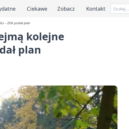
ydatne
Ciekawe
Zobacz
Kontakt
ci – ZGK podał plan
ejmą kolejne
dał plan