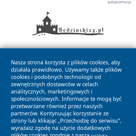
autopromocja
Nasza strona korzysta z plików cookies, aby
działała prawidłowo. Używamy także plików
cookies i podobnych technologii od
zewnętrznych dostawców w celach
Copyright © 2026 stargardlokalnie.pl Wszystkie prawa
analitycznych, marketingowych i
zastrzeżone.
społecznościowych. Informacje te mogą być
przetwarzane również przez naszych
partnerów. Kontynuując korzystanie ze
Polityka
Polityka
News
Autorzy
strony lub klikając „Przechodzę do serwisu",
Prywatności
Cookies
wyrażasz zgodę na użycie dodatkowych
plików cookies zgodnie z naszą
polityką