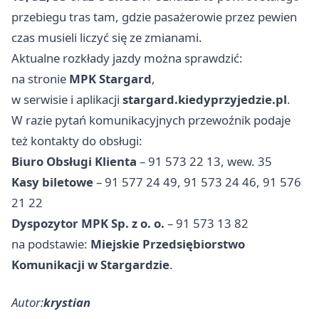
przebiegu tras tam, gdzie pasażerowie przez pewien
czas musieli liczyć się ze zmianami.
Aktualne rozkłady jazdy można sprawdzić:
na stronie
MPK Stargard
,
w serwisie i aplikacji
stargard.kiedyprzyjedzie.pl
.
W razie pytań komunikacyjnych przewoźnik podaje
też kontakty do obsługi:
Biuro Obsługi Klienta
– 91 573 22 13, wew. 35
Kasy biletowe
– 91 577 24 49, 91 573 24 46, 91 576
21 22
Dyspozytor MPK Sp. z o. o.
– 91 573 13 82
na podstawie:
Miejskie Przedsiębiorstwo
Komunikacji w Stargardzie
.
Autor:
krystian