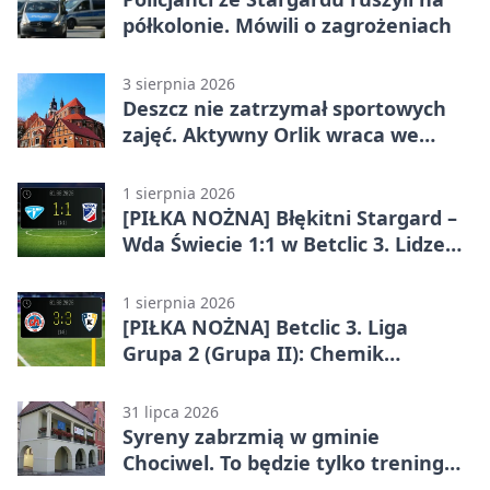
półkolonie. Mówili o zagrożeniach
3 sierpnia 2026
Deszcz nie zatrzymał sportowych
zajęć. Aktywny Orlik wraca we
wrześniu
1 sierpnia 2026
[PIŁKA NOŻNA] Błękitni Stargard –
Wda Świecie 1:1 w Betclic 3. Lidze
Grupa 2 (Grupa II)
1 sierpnia 2026
[PIŁKA NOŻNA] Betclic 3. Liga
Grupa 2 (Grupa II): Chemik
Bydgoszcz – Polski Cukier Kluczevia
Stargard 3:3
31 lipca 2026
Syreny zabrzmią w gminie
Chociwel. To będzie tylko trening
systemu alarmowego