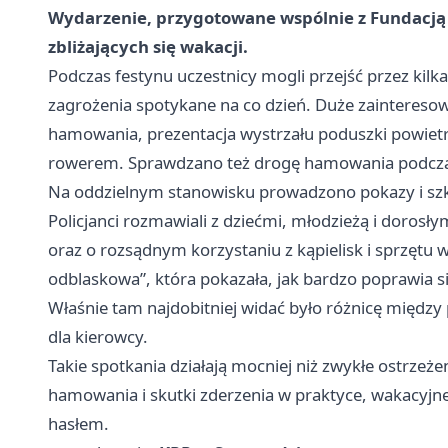
Wydarzenie, przygotowane wspólnie z Fundacją 
zbliżających się wakacji.
Podczas festynu uczestnicy mogli przejść przez kil
zagrożenia spotykane na co dzień. Duże zaintereso
hamowania, prezentacja wystrzału poduszki powiet
rowerem. Sprawdzano też drogę hamowania podczas
Na oddzielnym stanowisku prowadzono pokazy i szk
Policjanci rozmawiali z dziećmi, młodzieżą i doro
oraz o rozsądnym korzystaniu z kąpielisk i sprzętu 
odblaskowa”, która pokazała, jak bardzo poprawia s
Właśnie tam najdobitniej widać było różnicę międz
dla kierowcy.
Takie spotkania działają mocniej niż zwykłe ostrzeż
hamowania i skutki zderzenia w praktyce, wakacyjn
hasłem.