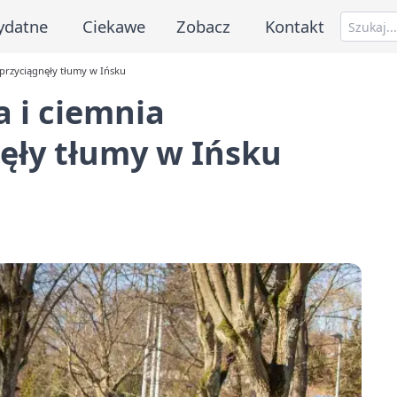
ydatne
Ciekawe
Zobacz
Kontakt
przyciągnęły tłumy w Ińsku
 i ciemnia
ęły tłumy w Ińsku