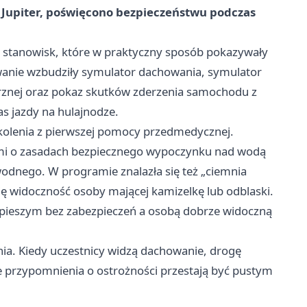
Jupiter, poświęcono bezpieczeństwu podczas
ka stanowisk, które w praktyczny sposób pokazywały
wanie wzbudziły symulator dachowania, symulator
rznej oraz pokaz skutków zderzenia samochodu z
 jazdy na hulajnodze.
olenia z pierwszej pomocy przedmedycznej.
słymi o zasadach bezpiecznego wypoczynku nad wodą
wodnego. W programie znalazła się też „ciemnia
ię widoczność osoby mającej kamizelkę lub odblaski.
y pieszym bez zabezpieczeń a osobą dobrze widoczną
enia. Kiedy uczestnicy widzą dachowanie, drogę
e przypomnienia o ostrożności przestają być pustym