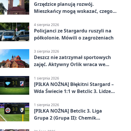
Grzędzice planują rozwój.
Mieszkańcy mogą wskazać, czego
potrzebuje wieś
4 sierpnia 2026
Policjanci ze Stargardu ruszyli na
półkolonie. Mówili o zagrożeniach
3 sierpnia 2026
Deszcz nie zatrzymał sportowych
zajęć. Aktywny Orlik wraca we
wrześniu
1 sierpnia 2026
[PIŁKA NOŻNA] Błękitni Stargard –
Wda Świecie 1:1 w Betclic 3. Lidze
Grupa 2 (Grupa II)
1 sierpnia 2026
[PIŁKA NOŻNA] Betclic 3. Liga
Grupa 2 (Grupa II): Chemik
Bydgoszcz – Polski Cukier Kluczevia