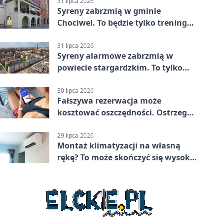
Stargard 3:3
31 lipca 2026
Syreny zabrzmią w gminie
Chociwel. To będzie tylko trening
systemu alarmowego
31 lipca 2026
Syreny alarmowe zabrzmią w
powiecie stargardzkim. To tylko
trening
30 lipca 2026
Fałszywa rezerwacja może
kosztować oszczędności. Ostrzega
policja ze Stargardu
29 lipca 2026
Montaż klimatyzacji na własną
rękę? To może skończyć się wysoką
karą