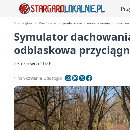
Prz
Strona główna
Wiadomości
Symulator dachowania i ciemnia odblaskowa 
Symulator dachowania
odblaskowa przyciągn
23 czerwca 2026
1 min czytania
Udostępnij