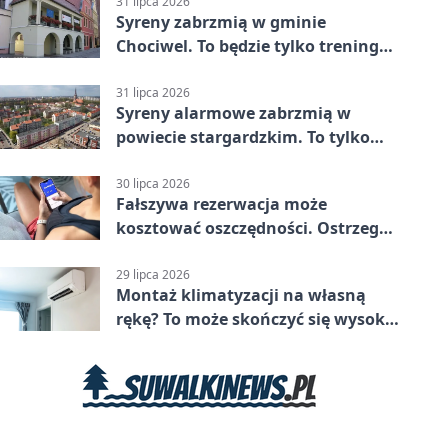
Stargard 3:3
31 lipca 2026
Syreny zabrzmią w gminie
Chociwel. To będzie tylko trening
systemu alarmowego
31 lipca 2026
Syreny alarmowe zabrzmią w
powiecie stargardzkim. To tylko
trening
30 lipca 2026
Fałszywa rezerwacja może
kosztować oszczędności. Ostrzega
policja ze Stargardu
29 lipca 2026
Montaż klimatyzacji na własną
rękę? To może skończyć się wysoką
karą