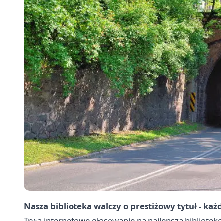
Nasza biblioteka walczy o prestiżowy tytuł - każdy
Trwa internetowe głosowanie na najlepszą bibliotekę