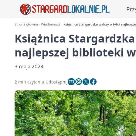
Prz
Strona główna
Wiadomości
Książnica Stargardzka walczy o tytuł najlepszej
Książnica Stargardzka 
najlepszej biblioteki w
3 maja 2024
2 min czytania
Udostępnij