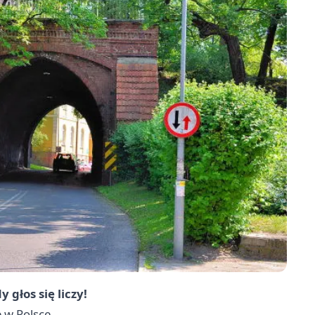
 głos się liczy!
 w Polsce.