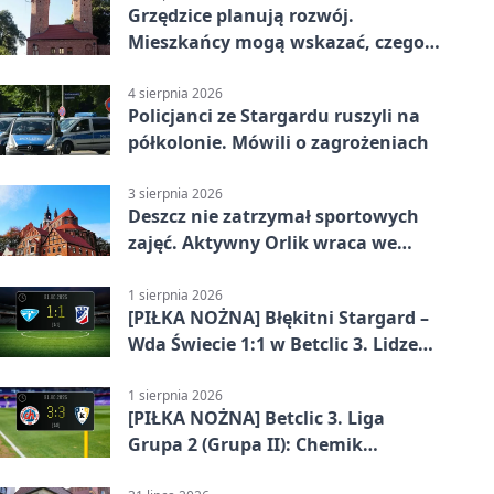
Grzędzice planują rozwój.
Mieszkańcy mogą wskazać, czego
potrzebuje wieś
4 sierpnia 2026
Policjanci ze Stargardu ruszyli na
półkolonie. Mówili o zagrożeniach
3 sierpnia 2026
Deszcz nie zatrzymał sportowych
zajęć. Aktywny Orlik wraca we
wrześniu
1 sierpnia 2026
[PIŁKA NOŻNA] Błękitni Stargard –
Wda Świecie 1:1 w Betclic 3. Lidze
Grupa 2 (Grupa II)
1 sierpnia 2026
[PIŁKA NOŻNA] Betclic 3. Liga
Grupa 2 (Grupa II): Chemik
Bydgoszcz – Polski Cukier Kluczevia