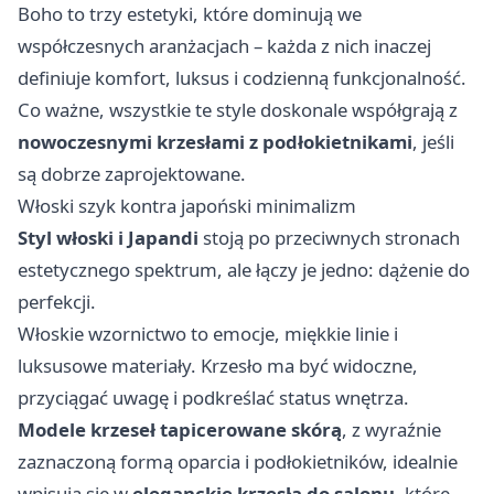
Boho to trzy estetyki, które dominują we
współczesnych aranżacjach – każda z nich inaczej
definiuje komfort, luksus i codzienną funkcjonalność.
Co ważne, wszystkie te style doskonale współgrają z
nowoczesnymi krzesłami z podłokietnikami
, jeśli
są dobrze zaprojektowane.
Włoski szyk kontra japoński minimalizm
Styl włoski i Japandi
stoją po przeciwnych stronach
estetycznego spektrum, ale łączy je jedno: dążenie do
perfekcji.
Włoskie wzornictwo to emocje, miękkie linie i
luksusowe materiały. Krzesło ma być widoczne,
przyciągać uwagę i podkreślać status wnętrza.
Modele krzeseł tapicerowane skórą
, z wyraźnie
zaznaczoną formą oparcia i podłokietników, idealnie
wpisują się w
eleganckie krzesła do salonu
, które