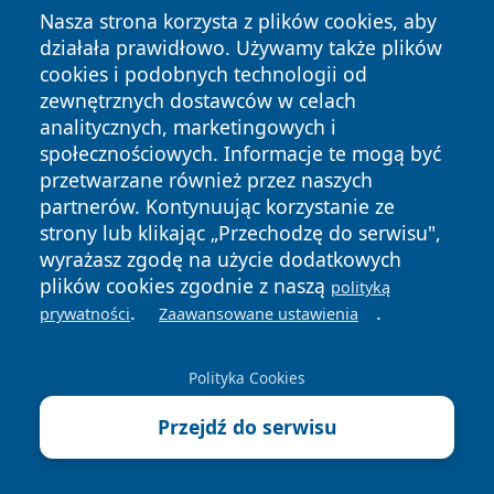
Ostatnie Artykuły
Nasza strona korzysta z plików cookies, aby
działała prawidłowo. Używamy także plików
8 sierpnia 2026
cookies i podobnych technologii od
[PIŁKA NOŻNA] Polski Cukier
zewnętrznych dostawców w celach
Kluczevia Stargard – Błękitni
analitycznych, marketingowych i
Stargard 2:1. Derby w Betclic 3.
społecznościowych. Informacje te mogą być
Lidze Grupa 2 (Grupa II)
8 sierpnia 2026
przetwarzane również przez naszych
Apteki w Stargardzie - godziny
partnerów. Kontynuując korzystanie ze
otwarcia, dyżury, apteka
strony lub klikając „Przechodzę do serwisu",
całodobowa
wyrażasz zgodę na użycie dodatkowych
8 sierpnia 2026
plików cookies zgodnie z naszą
polityką
Apteki Chociwel, powiat stargardzki
.
.
prywatności
Zaawansowane ustawienia
- adresy, telefony, godziny otwarcia
Polityka Cookies
8 sierpnia 2026
Apteki Dobrzany, powiat
Przejdź do serwisu
stargardzki - adresy, telefony,
godziny otwarcia
8 sierpnia 2026