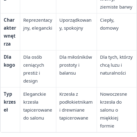
ziemiste barwy
Char
Reprezentacy
Uporządkowan
Ciepły,
akter
jny, elegancki
y, spokojny
domowy
wnęt
rza
Dla
Dla osób
Dla miłośników
Dla tych, którzy
kogo
ceniących
prostoty i
chcą luzu i
prestiż i
balansu
naturalności
design
Typ
Eleganckie
Krzesła z
Nowoczesne
krzes
krzesła
podłokietnikam
krzesła do
eł
tapicerowane
i drewniane
salonu o
do salonu
tapicerowane
miękkiej
formie