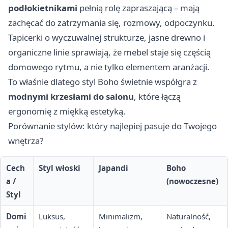
podłokietnikami
pełnią rolę zapraszającą – mają
zachęcać do zatrzymania się, rozmowy, odpoczynku.
Tapicerki o wyczuwalnej strukturze, jasne drewno i
organiczne linie sprawiają, że mebel staje się częścią
domowego rytmu, a nie tylko elementem aranżacji.
To właśnie dlatego styl Boho świetnie współgra z
modnymi krzesłami do salonu
, które łączą
ergonomię z miękką estetyką.
Porównanie stylów: który najlepiej pasuje do Twojego
wnętrza?
Cech
Styl włoski
Japandi
Boho
a /
(nowoczesne)
Styl
Domi
Luksus,
Minimalizm,
Naturalność,