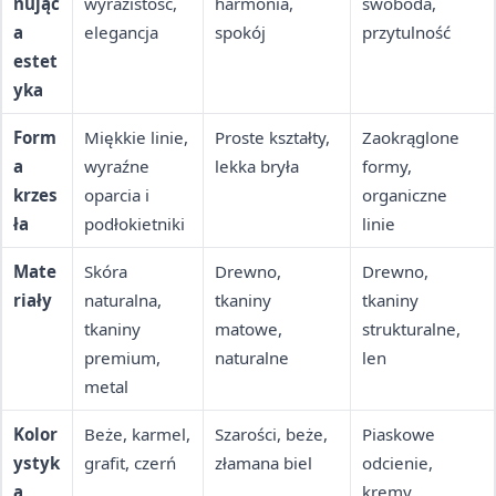
nując
wyrazistość,
harmonia,
swoboda,
a
elegancja
spokój
przytulność
estet
yka
Form
Miękkie linie,
Proste kształty,
Zaokrąglone
a
wyraźne
lekka bryła
formy,
krzes
oparcia i
organiczne
ła
podłokietniki
linie
Mate
Skóra
Drewno,
Drewno,
riały
naturalna,
tkaniny
tkaniny
tkaniny
matowe,
strukturalne,
premium,
naturalne
len
metal
Kolor
Beże, karmel,
Szarości, beże,
Piaskowe
ystyk
grafit, czerń
złamana biel
odcienie,
a
kremy,