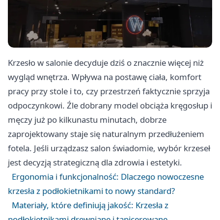
Krzesło w salonie decyduje dziś o znacznie więcej niż
wygląd wnętrza. Wpływa na postawę ciała, komfort
pracy przy stole i to, czy przestrzeń faktycznie sprzyja
odpoczynkowi. Źle dobrany model obciąża kręgosłup i
męczy już po kilkunastu minutach, dobrze
zaprojektowany staje się naturalnym przedłużeniem
fotela. Jeśli urządzasz salon świadomie, wybór krzeseł
jest decyzją strategiczną dla zdrowia i estetyki.
Ergonomia i funkcjonalność: Dlaczego nowoczesne
krzesła z podłokietnikami to nowy standard?
Materiały, które definiują jakość: Krzesła z
podłokietnikami drewniane i tapicerowane